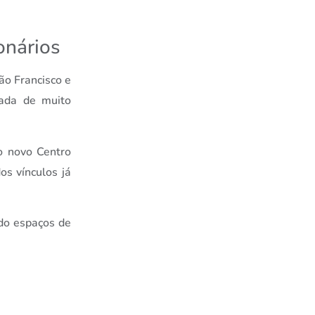
onários
ão Francisco e
nada de muito
o novo Centro
os vínculos já
do espaços de