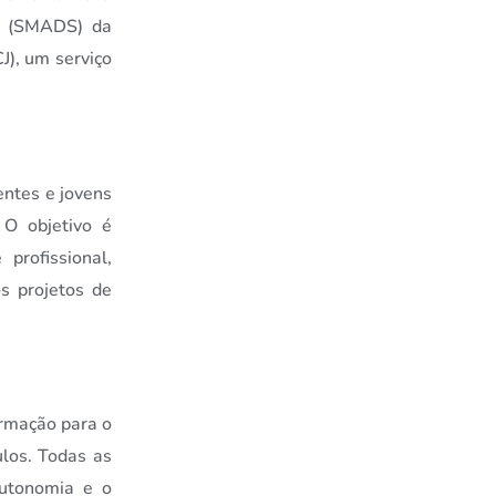
al (SMADS) da
J), um serviço
entes e jovens
 O objetivo é
profissional,
s projetos de
formação para o
ulos. Todas as
autonomia e o