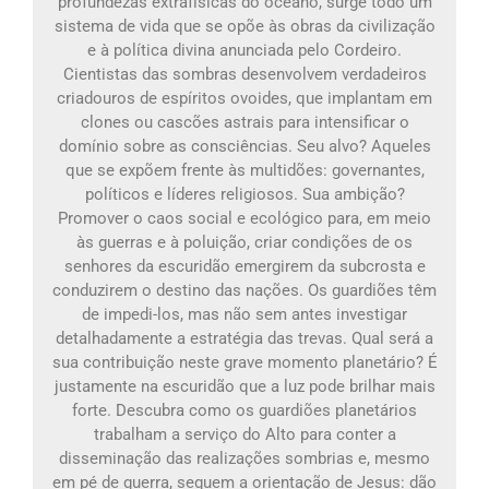
profundezas extrafísicas do oceano, surge todo um
sistema de vida que se opõe às obras da civilização
e à política divina anunciada pelo Cordeiro.
Cientistas das sombras desenvolvem verdadeiros
criadouros de espíritos ovoides, que implantam em
clones ou cascões astrais para intensificar o
domínio sobre as consciências. Seu alvo? Aqueles
que se expõem frente às multidões: governantes,
políticos e líderes religiosos. Sua ambição?
Promover o caos social e ecológico para, em meio
às guerras e à poluição, criar condições de os
senhores da escuridão emergirem da subcrosta e
conduzirem o destino das nações. Os guardiões têm
de impedi-los, mas não sem antes investigar
detalhadamente a estratégia das trevas. Qual será a
sua contribuição neste grave momento planetário? É
justamente na escuridão que a luz pode brilhar mais
forte. Descubra como os guardiões planetários
trabalham a serviço do Alto para conter a
disseminação das realizações sombrias e, mesmo
em pé de guerra, seguem a orientação de Jesus: dão