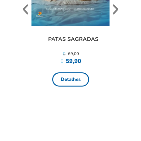
ANI
PATAS SAGRADAS
69,00
59,90
Detalhes