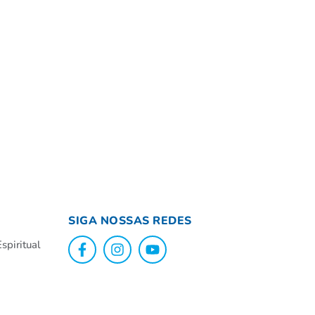
95,0
89,
De
SIGA NOSSAS REDES
spiritual