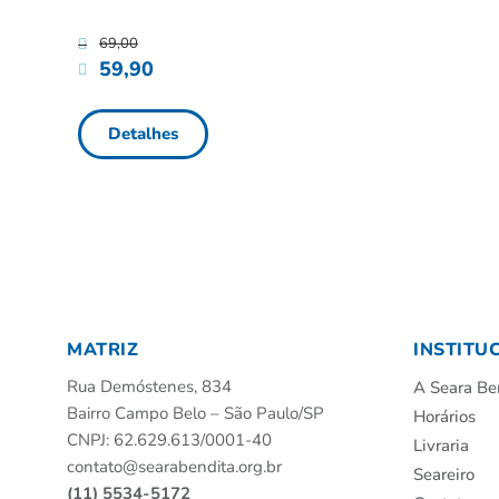
69,00
59,90
Detalhes
MATRIZ
INSTITU
Rua Demóstenes, 834
A Seara Be
Bairro Campo Belo – São Paulo/SP
Horários
CNPJ: 62.629.613/0001-40
Livraria
contato@searabendita.org.br
Seareiro
(11) 5534-5172