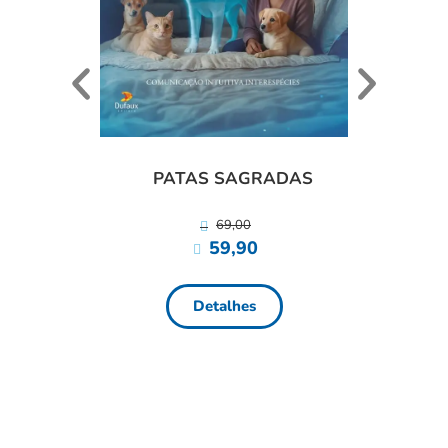
ANI
PATAS SAGRADAS
69,00
59,90
Detalhes