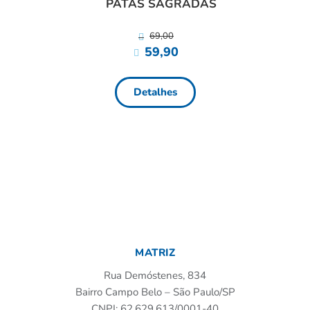
ANI
PATAS SAGRADAS
69,00
59,90
Detalhes
MATRIZ
Rua Demóstenes, 834
Bairro Campo Belo – São Paulo/SP
CNPJ: 62.629.613/0001-40