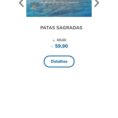
ANI
PATAS SAGRADAS
69,00
59,90
Detalhes