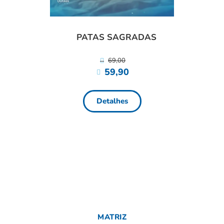
ANI
PATAS SAGRADAS
69,00
59,90
Detalhes
MATRIZ