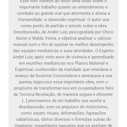
Este livro oferece ao leitor uma visão sobre o
importante trabalho quanto ao entendimento e
combate ao grande mal que atormenta e aliena a
Humanidade: a obsessão espiritual. O autor usa
como ponto de partida o estudo sobre a obra
Desobsessão, de André Luiz, psicografada por Chico
Xavier e Waldo Vieira, e objetiva analisar o valioso
manual com o fim de auxiliar no melhor desempenho
das equipes mediúnicas e suas atividades. O Espírito
André Luiz, após vinte anos de vivência e aprendizado
em reuniões mediúnicas nos Planos Material e
Espiritual, conhecedor da realidade que retardava o
avanço da Doutrina Consoladora e ameaçava a sua
pureza, legou-nos essa importante obra, com o
propósito de transformar-nos em cooperadores fiéis
da Terceira Revelação, de maneira segura e eficiente:
[…] precisamos de um trabalho que auxilie a
desobsessão, sem os prejuízos do misticismo,
como sejam, rituais, defumações, figurações
cabalísticas, ídolos diversos e fórmulas outras do
magismo, respeitáveis naqueles que os aceitam de