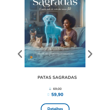
ANI
PATAS SAGRADAS
69,00
59,90
Detalhes